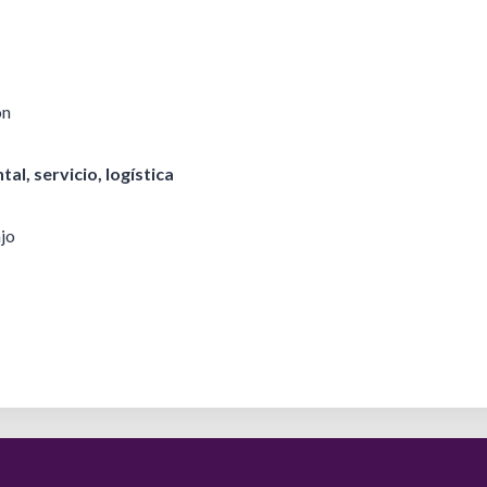
ón
l, servicio, logística
ajo